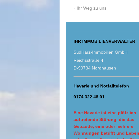
Ihr Weg zu uns
IHR IMMOBILIENVERWALTER
SüdHarz-Immobilien GmbH
Reichsstraße 4
D-99734 Nordhausen
Havarie und Notfalltelefon
0174 322 48 01
Eine Havarie ist eine plötzlich
auftretende Störung, die das
Gebäude, eine oder mehrere
Wohnungen betrifft und Lebe