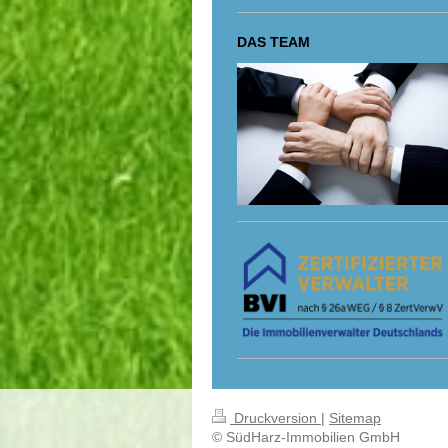
DAS TEAM
Druckversion
|
Sitemap
© SüdHarz-Immobilien GmbH